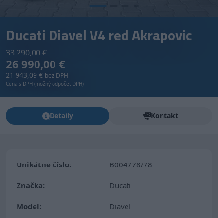
Ducati Diavel V4 red Akrapovic
33 290,00 €
26 990,00 €
21 943,09 €
bez DPH
Cena s DPH (možný odpočet DPH)
Detaily
Kontakt
Unikátne číslo:
B004778/78
Značka:
Ducati
Model:
Diavel