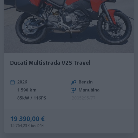
Ducati Multistrada V2S Travel
2026
Benzín
1 590 km
Manuálna
85kW / 116PS
B005295/77
19 390,00 €
15 764,23 €
bez DPH