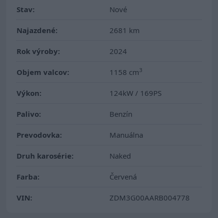
Stav:
Nové
Najazdené:
2681 km
Rok výroby:
2024
3
Objem valcov:
1158 cm
Výkon:
124kW / 169PS
Palivo:
Benzín
Prevodovka:
Manuálna
Druh karosérie:
Naked
Farba:
Červená
VIN:
ZDM3G00AARB004778