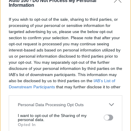
Auto 100 -
Do Not Process My Personal
Information
AUTO100 spol. s r.o.
If you wish to opt-out of the sale, sharing to third parties, or
Petrovianska 49
processing of your personal or sensitive information for
Prešov 080 05
targeted advertising by us, please use the below opt-out
section to confirm your selection. Please note that after your
opt-out request is processed you may continue seeing
Otváracie hodiny:
interest-based ads based on personal information utilized by
us or personal information disclosed to third parties prior to
PO - PIA: 08:00 - 17:00
your opt-out. You may separately opt-out of the further
SO: 09:00 - 12:00
disclosure of your personal information by third parties on the
IAB’s list of downstream participants. This information may
also be disclosed by us to third parties on the
IAB’s List of
Downstream Participants
that may further disclose it to other
third parties.
Personal Data Processing Opt Outs
I want to opt-out of the Sharing of my
personal data.
Opted In