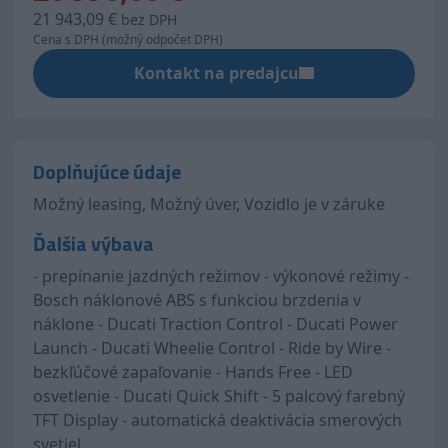
21 943,09 €
bez DPH
Cena s DPH (možný odpočet DPH)
Kontakt na predajcu
Doplňujúce údaje
Možný leasing, Možný úver, Vozidlo je v záruke
Ďalšia výbava
- prepínanie jazdných režimov - výkonové režimy -
Bosch náklonové ABS s funkciou brzdenia v
náklone - Ducati Traction Control - Ducati Power
Launch - Ducati Wheelie Control - Ride by Wire -
bezkľúčové zapaľovanie - Hands Free - LED
osvetlenie - Ducati Quick Shift - 5 palcový farebný
TFT Display - automatická deaktivácia smerových
svetiel