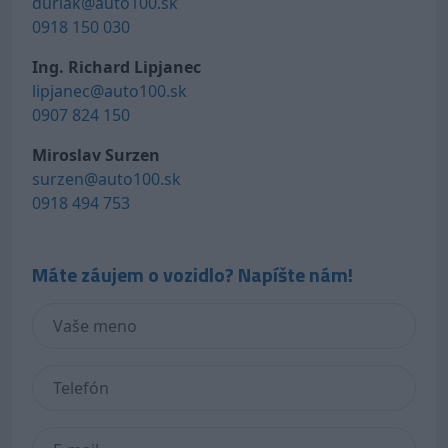
duriak@auto100.sk
0918 150 030
Ing. Richard Lipjanec
lipjanec@auto100.sk
0907 824 150
Miroslav Surzen
surzen@auto100.sk
0918 494 753
Máte záujem o vozidlo? Napíšte nám!