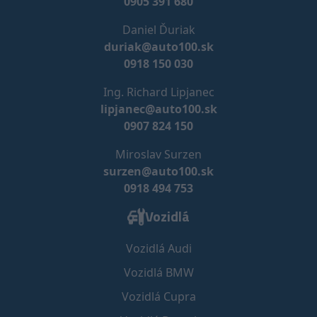
0905 391 680
Daniel Ďuriak
duriak@auto100.sk
0918 150 030
Ing. Richard Lipjanec
lipjanec@auto100.sk
0907 824 150
Miroslav Surzen
surzen@auto100.sk
0918 494 753
Vozidlá
Vozidlá Audi
Vozidlá BMW
Vozidlá Cupra