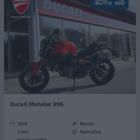
Ducati Monster 896
2026
Benzín
3 km
Manuálna
81kW / 110PS
B002369/80