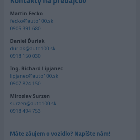
Kontakty na predajcov
Martin Fecko
fecko@auto100.sk
0905 391 680
Daniel Ďuriak
duriak@auto100.sk
0918 150 030
Ing. Richard Lipjanec
lipjanec@auto100.sk
0907 824 150
Miroslav Surzen
surzen@auto100.sk
0918 494 753
Máte záujem o vozidlo? Napíšte nám!