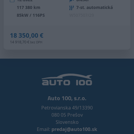
117 380 km
7-st. automatická
85kW / 116PS
W507507/29
18 350,00 €
14 918,70 €
bez DPH
Auto 100, s.r.o.
Petrovianska 49/13390
080 05 Prešov
Slovensko
Email:
predaj@auto100.sk