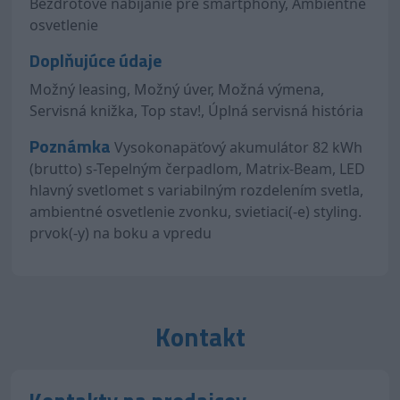
Bezdrôtové nabíjanie pre smartphony, Ambientné
osvetlenie
Doplňujúce údaje
Možný leasing, Možný úver, Možná výmena,
Servisná knižka, Top stav!, Úplná servisná história
Poznámka
Vysokonapäťový akumulátor 82 kWh
(brutto) s-Tepelným čerpadlom, Matrix-Beam, LED
hlavný svetlomet s variabilným rozdelením svetla,
ambientné osvetlenie zvonku, svietiaci(-e) styling.
prvok(-y) na boku a vpredu
Kontakt