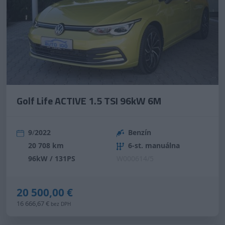
Golf Life ACTIVE 1.5 TSI 96kW 6M
9
/
2022
Benzín
20 708 km
6-st. manuálna
96kW / 131PS
W000614/5
20 500,00 €
16 666,67 €
bez DPH