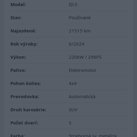
Model:
ID.5
Stav:
Používané
Najazdené:
21515 km
Rok výroby:
6/2024
Výkon:
220kW / 299PS
Palivo:
Elektromotor
Pohon kolies:
4x4
Prevodovka:
Automatická
Druh karosérie:
SUV
Počet dverí:
5
Farba:
Strieborná sv. metalíza