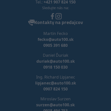
Tel.:
+421 907 824 150
Sledujte nás na:
Kontakty na predajcov
Martin Fecko
fecko@auto100.sk
0905 391 680
Daniel Ďuriak
duriak@auto100.sk
0918 150 030
Ing. Richard Lipjanec
lipjanec@auto100.sk
0907 824 150
Miroslav Surzen
surzen@auto100.sk
0918 494 753