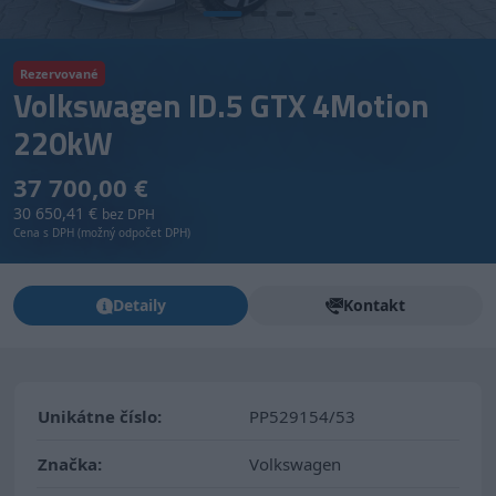
Rezervované
Volkswagen ID.5 GTX 4Motion
220kW
37 700,00 €
30 650,41 €
bez DPH
Cena s DPH (možný odpočet DPH)
Detaily
Kontakt
Unikátne číslo:
PP529154/53
Značka:
Volkswagen