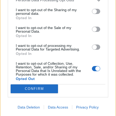
Personal Data Processing Opt Outs
Súhlasím so spracovaním poskytnutých osobných
I want to opt-out of the Sharing of my
údajov.
Zásady ochrany osobných údajov
.
personal data.
Opted In
Odoslať
I want to opt-out of the Sale of my
Personal Data.
Opted In
I want to opt-out of processing my
AUTO100 spol. s r.o.
Personal Data for Targeted Advertising.
Opted In
Petrovianska 49
Prešov 080 05
I want to opt-out of Collection, Use,
Retention, Sale, and/or Sharing of my
Personal Data that Is Unrelated with the
Purposes for which it was collected.
Opted Out
Otváracie hodiny:
CONFIRM
PO - PIA: 08:00 - 17:00
SO: 09:00 - 12:00
Data Deletion
Data Access
Privacy Policy