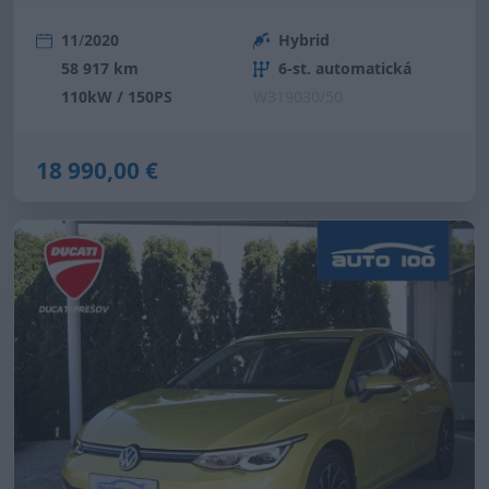
11
/
2020
Hybrid
58 917 km
6-st. automatická
110kW / 150PS
W319030/50
18 990,00 €