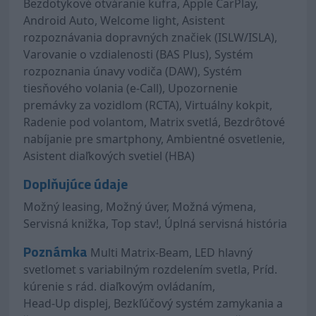
Bezdotykové otváranie kufra, Apple CarPlay,
Android Auto, Welcome light, Asistent
rozpoznávania dopravných značiek (ISLW/ISLA),
Varovanie o vzdialenosti (BAS Plus), Systém
rozpoznania únavy vodiča (DAW), Systém
tiesňového volania (e-Call), Upozornenie
premávky za vozidlom (RCTA), Virtuálny kokpit,
Radenie pod volantom, Matrix svetlá, Bezdrôtové
nabíjanie pre smartphony, Ambientné osvetlenie,
Asistent diaľkových svetiel (HBA)
Doplňujúce údaje
Možný leasing, Možný úver, Možná výmena,
Servisná knižka, Top stav!, Úplná servisná história
Poznámka
Multi Matrix-Beam, LED hlavný
svetlomet s variabilným rozdelením svetla, Príd.
kúrenie s rád. diaľkovým ovládaním,
Head-Up displej, Bezkľúčový systém zamykania a