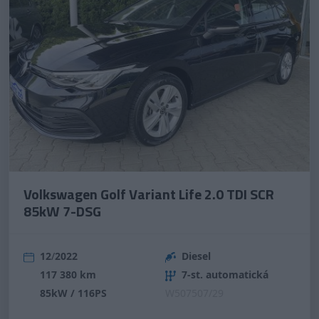
Volkswagen Golf Variant Life 2.0 TDI SCR
85kW 7-DSG
12
/
2022
Diesel
117 380 km
7-st. automatická
85kW / 116PS
W507507/29