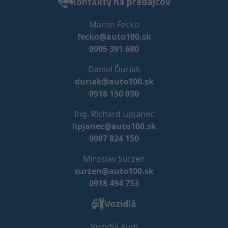
Kontakty na predajcov
Martin Fecko
fecko@auto100.sk
0905 391 680
Daniel Ďuriak
duriak@auto100.sk
0918 150 030
Ing. Richard Lipjanec
lipjanec@auto100.sk
0907 824 150
Miroslav Surzen
surzen@auto100.sk
0918 494 753
Vozidlá
Vozidlá Audi