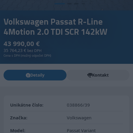
Volkswagen Passat R-Line
4Motion 2.0 TDI SCR 142kW
43 990,00 €
35 764,23 €
bez DPH
Cena s DPH (možný odpočet DPH)
Detaily
Kontakt
Unikátne číslo:
038866/39
Značka:
Volkswagen
Model:
Passat Variant