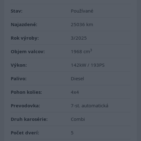
Stav:
Používané
Najazdené:
25036 km
Rok výroby:
3/2025
3
Objem valcov:
1968 cm
Výkon:
142kW / 193PS
Palivo:
Diesel
Pohon kolies:
4x4
Prevodovka:
7-st. automatická
Druh karosérie:
Combi
Počet dverí:
5