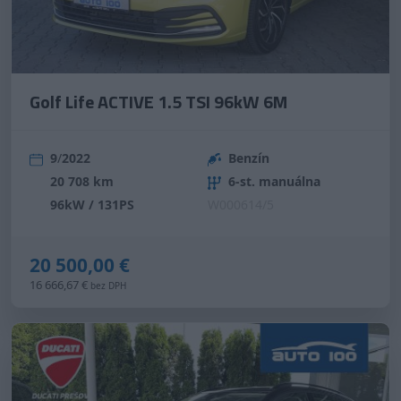
Golf Life ACTIVE 1.5 TSI 96kW 6M
9
/
2022
Benzín
20 708 km
6-st. manuálna
96kW / 131PS
W000614/5
20 500,00 €
16 666,67 €
bez DPH