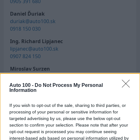
0905 391 680
Daniel Ďuriak
duriak@auto100.sk
0918 150 030
Ing. Richard Lipjanec
lipjanec@auto100.sk
0907 824 150
Miroslav Surzen
surzen@auto100.sk
0918 494 753
Auto 100 -
Do Not Process My Personal
Information
Máte záujem o vozidlo? Napíšte nám!
If you wish to opt-out of the sale, sharing to third parties, or
processing of your personal or sensitive information for
targeted advertising by us, please use the below opt-out
section to confirm your selection. Please note that after your
opt-out request is processed you may continue seeing
interest-based ads based on personal information utilized by