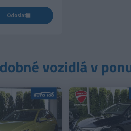
Odoslať
dobné vozidlá v pon