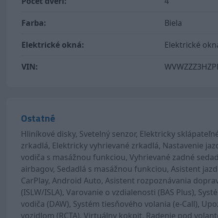
Počet dverí:
4
Farba:
Biela
Elektrické okná:
Elektrické okn
VIN:
WVWZZZ3HZPE
Ostatné
Hliníkové disky, Svetelný senzor, Elektricky sklápateľ
zrkadlá, Elektricky vyhrievané zrkadlá, Nastavenie ja
vodiča s masážnou funkciou, Vyhrievané zadné sedadl
airbagov, Sedadlá s masážnou funkciou, Asistent jaz
CarPlay, Android Auto, Asistent rozpoznávania dopra
(ISLW/ISLA), Varovanie o vzdialenosti (BAS Plus), Sy
vodiča (DAW), Systém tiesňového volania (e-Call), U
vozidlom (RCTA), Virtuálny kokpit, Radenie pod vola