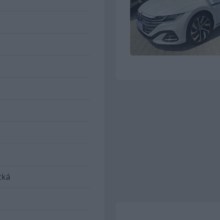
S
cká