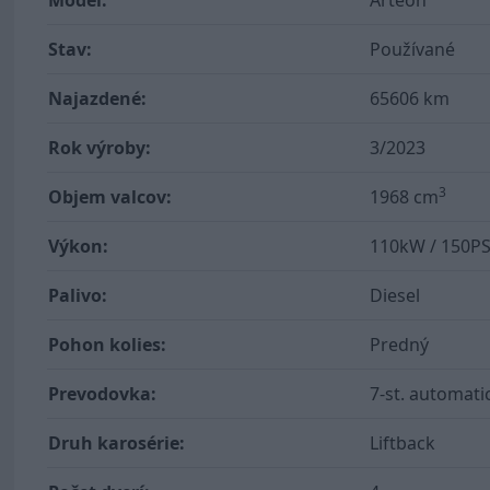
Model:
Arteon
Stav:
Používané
Najazdené:
65606 km
Rok výroby:
3/2023
3
Objem valcov:
1968 cm
Výkon:
110kW / 150P
Palivo:
Diesel
Pohon kolies:
Predný
Prevodovka:
7-st. automati
Druh karosérie:
Liftback