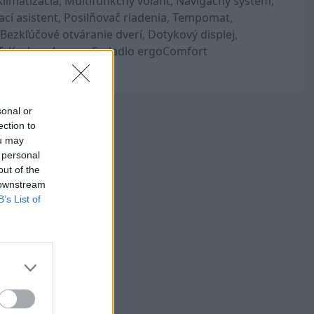
limatizácia, Multifunkčný volant, Navigačný systém,
ací asistent, Posilňovač riadenia, Tempomat,
Bezkľúčové otváranie dverí, Dotykový displej,
T, Keyless Access, Sedadlo ergoComfort
sonal or
ection to
ou may
 personal
out of the
 downstream
B’s List of