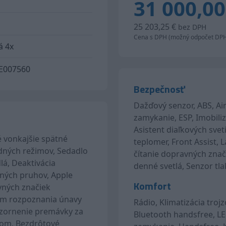
31 000,00
25 203,25 €
bez DPH
Cena s DPH (možný odpočet DP
á 4x
007560
Bezpečnosť
Dažďový senzor, ABS, Air
zamykanie, ESP, Imobili
Asistent diaľkových svet
né vonkajšie spätné
teplomer, Front Assist, 
zdných režimov, Sedadlo
čítanie dopravných znači
á, Deaktivácia
denné svetlá, Senzor tl
dných pruhov, Apple
Komfort
vných značiek
stém rozpoznania únavy
Rádio, Klimatizácia troj
pozornenie premávky za
Bluetooth handsfree, LE
ntom, Bezdrôtové