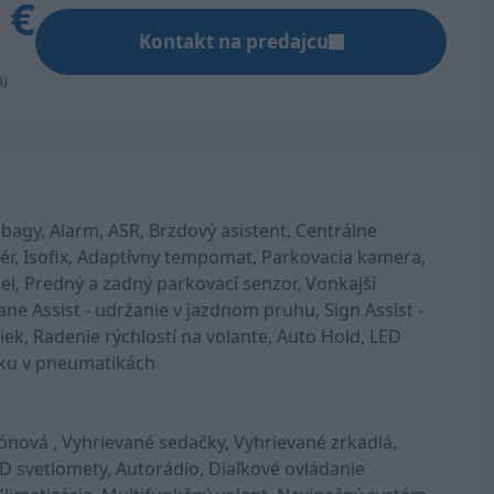
 €
Kontakt na predajcu
H)
bagy, Alarm, ASR, Brzdový asistent, Centrálne
zér, Isofix, Adaptívny tempomat, Parkovacia kamera,
iel, Predný a zadný parkovací senzor, Vonkajší
Lane Assist - udržanie v jazdnom pruhu, Sign Assist -
ek, Radenie rýchlostí na volante, Auto Hold, LED
aku v pneumatikách
zónová , Vyhrievané sedačky, Vyhrievané zrkadlá,
D svetlomety, Autorádio, Diaľkové ovládanie