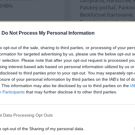
zamykania, Handsfree, K
 (HBA)
Palubný počítač, Parkov
Bezkľúčové štartovanie, 
Bezdrôtové nabíjanie M
nižka, Top stav!, Úplná
-
Do Not Process My Personal Information
lením svetla,
to opt-out of the sale, sharing to third parties, or processing of your per
formation for targeted advertising by us, please use the below opt-out s
r selection. Please note that after your opt-out request is processed y
om rýchlosti, Komfort.
eing interest-based ads based on personal information utilized by us or
disclosed to third parties prior to your opt-out. You may separately opt-
ou jednotkou
losure of your personal information by third parties on the IAB’s list of
. This information may also be disclosed by us to third parties on the
IA
sic a vpredu)
Participants
that may further disclose it to other third parties.
l Data Processing Opt Outs
o opt-out of the Sharing of my personal data.