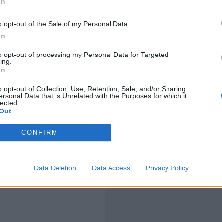
In
Kontakt
o opt-out of the Sale of my Personal Data.
In
to opt-out of processing my Personal Data for Targeted
ing.
In
AUTO100 spol. s r.o.
o opt-out of Collection, Use, Retention, Sale, and/or Sharing
ersonal Data that Is Unrelated with the Purposes for which it
Petrovianska 49
lected.
Out
k
Prešov 080 05
00.sk
CONFIRM
zen
100.sk
Data Deletion
Data Access
Privacy Policy