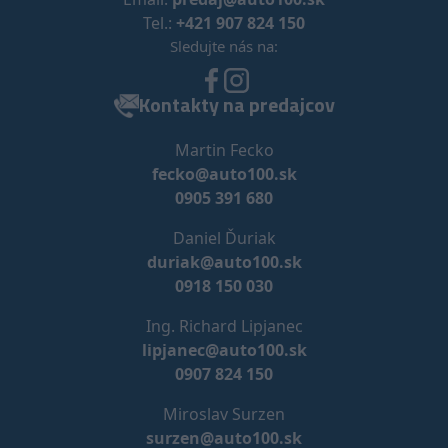
Tel.:
+421 907 824 150
Sledujte nás na:
Kontakty na predajcov
Martin Fecko
fecko@auto100.sk
0905 391 680
Daniel Ďuriak
duriak@auto100.sk
0918 150 030
Ing. Richard Lipjanec
lipjanec@auto100.sk
0907 824 150
Miroslav Surzen
surzen@auto100.sk