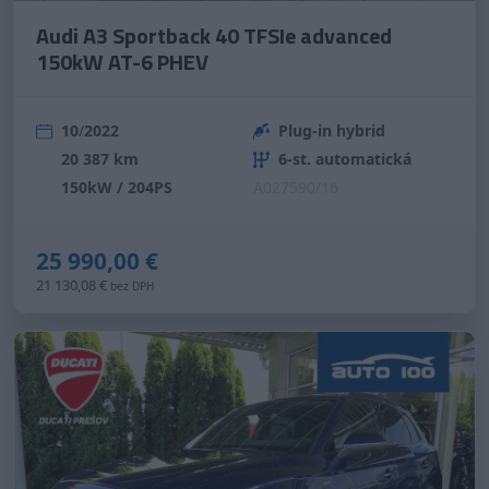
Audi A3 Sportback 40 TFSIe advanced
150kW AT-6 PHEV
10
/
2022
Plug-in hybrid
20 387 km
6-st. automatická
150kW / 204PS
A027590/16
25 990,00 €
21 130,08 €
bez DPH