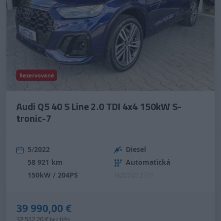
Rezervované
Audi Q5 40 S Line 2.0 TDI 4x4 150kW S-
tronic-7
5
/
2022
Diesel
58 921 km
Automatická
150kW / 204PS
N2050127/1
39 990,00 €
32 512,20 €
bez DPH