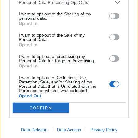
Personal Data Processing Opt Outs
Súhlasím so spracovaním poskytnutých osobných
údajov.
Zásady ochrany osobných údajov
.
I want to opt-out of the Sharing of my
personal data.
Opted In
Odoslať
I want to opt-out of the Sale of my
Personal Data.
Opted In
AUTO100 spol. s r.o.
I want to opt-out of processing my
Personal Data for Targeted Advertising.
Opted In
Petrovianska 49
Prešov 080 05
I want to opt-out of Collection, Use,
Retention, Sale, and/or Sharing of my
Personal Data that Is Unrelated with the
Purposes for which it was collected.
Opted Out
Otváracie hodiny:
PO - PIA: 08:00 - 17:00
CONFIRM
SO: 09:00 - 12:00
Data Deletion
Data Access
Privacy Policy