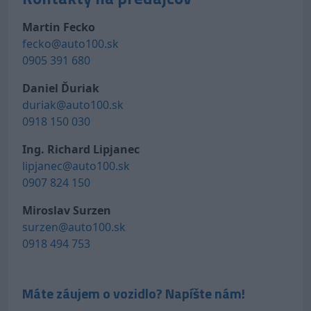
Martin Fecko
fecko@auto100.sk
0905 391 680
Daniel Ďuriak
duriak@auto100.sk
0918 150 030
Ing. Richard Lipjanec
lipjanec@auto100.sk
0907 824 150
Miroslav Surzen
surzen@auto100.sk
0918 494 753
Máte záujem o vozidlo? Napíšte nám!