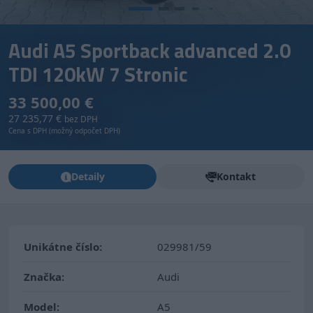
Audi A5 Sportback advanced 2.0
TDI 120kW 7 Stronic
33 500,00 €
27 235,77 €
bez DPH
Cena s DPH (možný odpočet DPH)
Detaily
Kontakt
Unikátne číslo:
029981/59
Značka:
Audi
Model:
A5