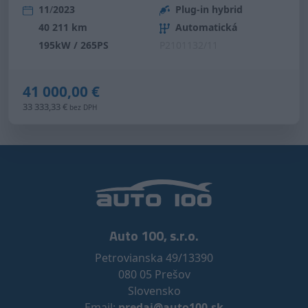
11
/
2023
Plug-in hybrid
40 211 km
Automatická
195kW / 265PS
P2101132/11
41 000,00 €
33 333,33 €
bez DPH
Auto 100, s.r.o.
Petrovianska 49/13390
080 05 Prešov
Slovensko
Email:
predaj@auto100.sk