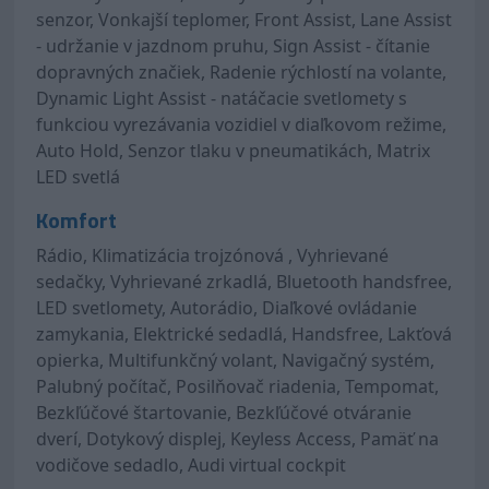
senzor, Vonkajší teplomer, Front Assist, Lane Assist
- udržanie v jazdnom pruhu, Sign Assist - čítanie
dopravných značiek, Radenie rýchlostí na volante,
Dynamic Light Assist - natáčacie svetlomety s
funkciou vyrezávania vozidiel v diaľkovom režime,
Auto Hold, Senzor tlaku v pneumatikách, Matrix
LED svetlá
Komfort
Rádio, Klimatizácia trojzónová , Vyhrievané
sedačky, Vyhrievané zrkadlá, Bluetooth handsfree,
LED svetlomety, Autorádio, Diaľkové ovládanie
zamykania, Elektrické sedadlá, Handsfree, Lakťová
opierka, Multifunkčný volant, Navigačný systém,
Palubný počítač, Posilňovač riadenia, Tempomat,
Bezkľúčové štartovanie, Bezkľúčové otváranie
dverí, Dotykový displej, Keyless Access, Pamäť na
vodičove sedadlo, Audi virtual cockpit