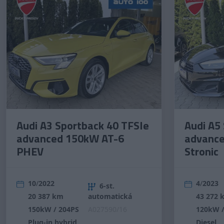
Audi A3 Sportback 40 TFSIe
Audi A5
advanced 150kW AT-6
advance
PHEV
Stronic
10
/
2022
4
/
2023
6-st.
20 387 km
automatická
43 272 
150kW / 204PS
A027590/16
120kW /
Plug-in hybrid
Diesel