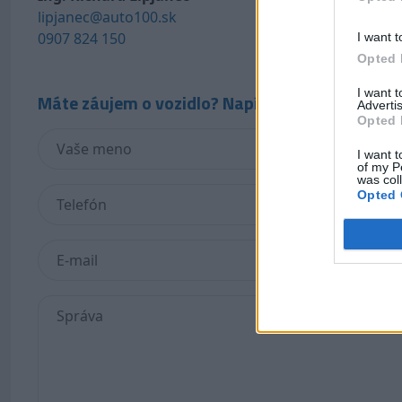
lipjanec@auto100.sk
surzen@auto
0907 824 150
0918 494 753
I want t
Opted 
I want 
Máte záujem o vozidlo? Napíšte nám!
Advertis
Opted 
I want t
of my P
was col
Opted 