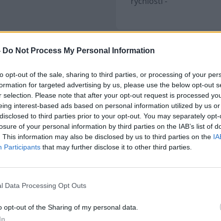
rýchlosti -
-
Do Not Process My Personal Information
to opt-out of the sale, sharing to third parties, or processing of your per
Kontakt
formation for targeted advertising by us, please use the below opt-out s
r selection. Please note that after your opt-out request is processed y
eing interest-based ads based on personal information utilized by us or
disclosed to third parties prior to your opt-out. You may separately opt-
losure of your personal information by third parties on the IAB’s list of
. This information may also be disclosed by us to third parties on the
IA
AUTO100 spol. s r.o.
Participants
that may further disclose it to other third parties.
Petrovianska 49
k
Prešov 080 05
l Data Processing Opt Outs
00.sk
o opt-out of the Sharing of my personal data.
zen
In