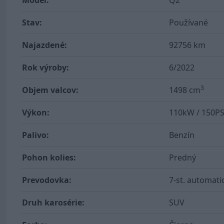
Model:
Q2
Stav:
Používané
Najazdené:
92756 km
Rok výroby:
6/2022
3
Objem valcov:
1498 cm
Výkon:
110kW / 150P
Palivo:
Benzín
Pohon kolies:
Predný
Prevodovka:
7-st. automati
Druh karosérie:
SUV