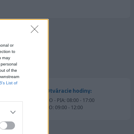
sonal or
ection to
ou may
 personal
out of the
 downstream
B’s List of
Otváracie hodiny:
PO - PIA: 08:00 - 17:00
SO: 09:00 - 12:00