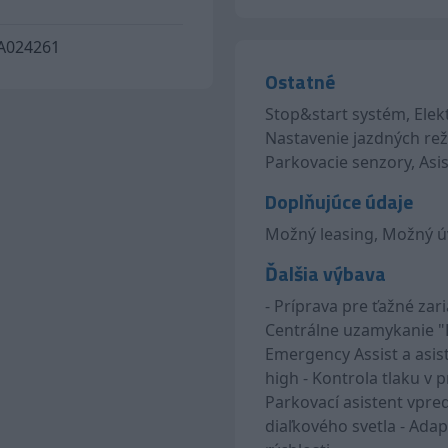
024261
Ostatné
Stop&start systém, Elekt
Nastavenie jazdných rež
Parkovacie senzory, Asis
Doplňujúce údaje
Možný leasing, Možný úv
Ďalšia výbava
- Príprava pre ťažné zar
Centrálne uzamykanie "Ke
Emergency Assist a asist
high - Kontrola tlaku v
Parkovací asistent vpred
diaľkového svetla - Ad