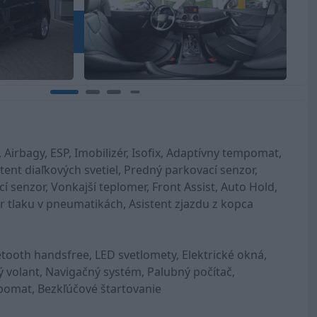
 €
Kontakt na predajcu
H)
 Airbagy, ESP, Imobilizér, Isofix, Adaptívny tempomat,
ent diaľkových svetiel, Predný parkovací senzor,
 senzor, Vonkajší teplomer, Front Assist, Auto Hold,
r tlaku v pneumatikách, Asistent zjazdu z kopca
etooth handsfree, LED svetlomety, Elektrické okná,
 volant, Navigačný systém, Palubný počítač,
pomat, Bezkľúčové štartovanie