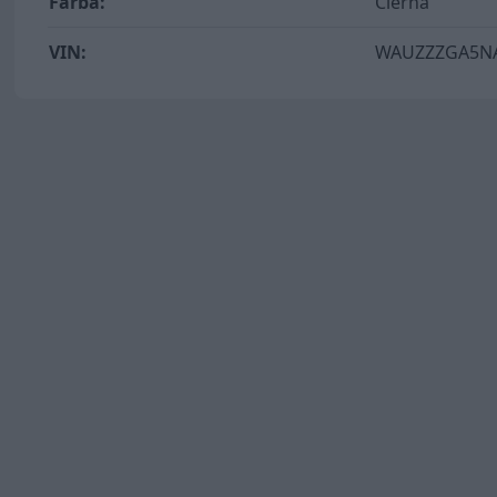
Farba:
Čierna
VIN:
WAUZZZGA5NA