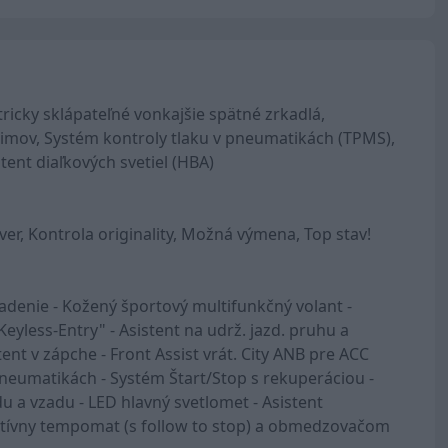
ricky sklápateľné vonkajšie spätné zrkadlá,
imov, Systém kontroly tlaku v pneumatikách (TPMS),
tent diaľkových svetiel (HBA)
er, Kontrola originality, Možná výmena, Top stav!
iadenie - Kožený športový multifunkčný volant -
yless-Entry" - Asistent na udrž. jazd. pruhu a
ent v zápche - Front Assist vrát. City ANB pre ACC
 pneumatikách - Systém Štart/Stop s rekuperáciou -
u a vzadu - LED hlavný svetlomet - Asistent
aptívny tempomat (s follow to stop) a obmedzovačom