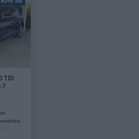
0 TDI
-7
sel
omatická
27/1