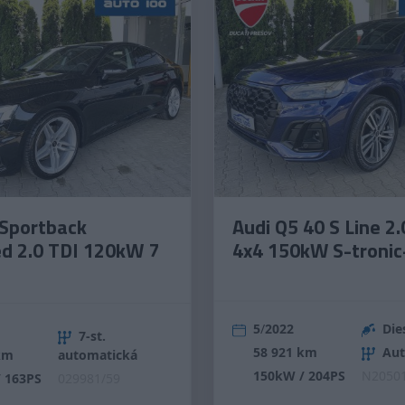
 Sportback
Audi Q5 40 S Line 2.
d 2.0 TDI 120kW 7
4x4 150kW S-tronic
5
/
2022
Die
7-st.
58 921 km
Aut
km
automatická
150kW / 204PS
N20501
 163PS
029981/59