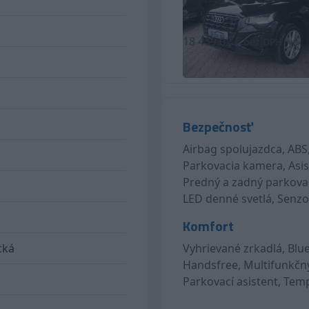
22 680,00
18 439,02 €
bez DPH
Cena s DPH (možný odpočet DP
Bezpečnosť
Airbag spolujazdca, ABS,
S
Parkovacia kamera, Asist
Predný a zadný parkovací
LED denné svetlá, Senzo
Komfort
cká
Vyhrievané zrkadlá, Blu
Handsfree, Multifunkčný
Parkovací asistent, Tem