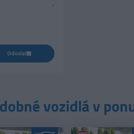
Odoslať
dobné vozidlá v pon